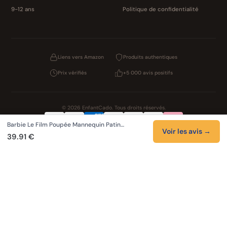
9-12 ans
Politique de confidentialité
Liens vers Amazon
Produits authentiques
Prix vérifiés
+5 000 avis positifs
© 2026 EnfantCado. Tous droits réservés.
Barbie Le Film Poupée Mannequin Patin…
Confidentialité
CGV
Cookies
Mentions légales
Voir les avis →
39.91 €
NOS UNIVERS PARTENAIRES
Pat Patrouille
Boutique PAW Patrol
Lilo et Stitch
Zootopie 2
Novelmore
Figurines One Piece
Hot Wheels
LEGO
KPop Demon Hunters
Auto Cadeau
Autocadeau.fr
Stylos personnalises
Acheter Chaussons
Slippers
Valise
Montres
Achats en France
ShoppingNet
AirTag
Cartouches Imprimante
Piles et batteries
Finance Auto Maison
FIFA FC 26
Index AI
SEO Hotline