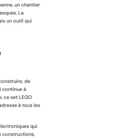
benne, un chantier
tesques. La
is un outil qui
e
construire, de
i continue à
e, ce set LEGO
’adresse à tous les
électroniques qui
 constructions,