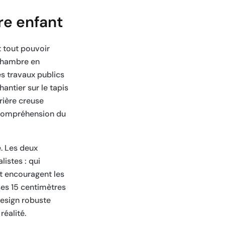
re enfant
t tout pouvoir
 chambre en
es travaux publics
hantier sur le tapis
rière creuse
 compréhension du
e. Les deux
istes : qui
et encouragent les
ses 15 centimètres
design robuste
réalité.