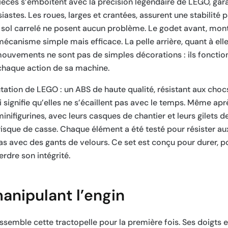
ièces s’emboîtent avec la précision légendaire de LEGO, gara
iastes. Les roues, larges et crantées, assurent une stabilité
un sol carrelé ne posent aucun problème. Le godet avant, mon
 mécanisme simple mais efficace. La pelle arrière, quant à ell
 mouvements ne sont pas de simples décorations : ils fonctio
r chaque action de sa machine.
putation de LEGO : un ABS de haute qualité, résistant aux choc
 signifie qu’elles ne s’écaillent pas avec le temps. Même ap
minifigurines, avec leurs casques de chantier et leurs gilets d
risque de casse. Chaque élément a été testé pour résister au
pas avec des gants de velours. Ce set est conçu pour durer, p
erdre son intégrité.
anipulant l’engin
ssemble cette tractopelle pour la première fois. Ses doigts e