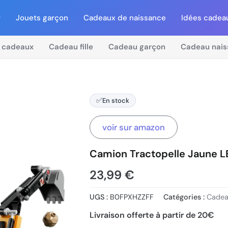
Jouets garçon
Cadeaux de naissance
Idées cadea
 cadeaux
Cadeau fille
Cadeau garçon
Cadeau nais
✅
En stock
voir sur amazon
Camion Tractopelle Jaune LE
23,99
€
UGS :
B0FPXHZZFF
Catégories :
Cadea
Livraison offerte à partir de 20€