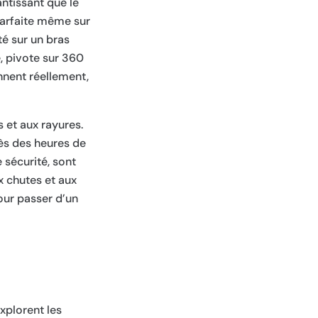
ntissant que le
 parfaite même sur
té sur un bras
e, pivote sur 360
nnent réellement,
s et aux rayures.
rès des heures de
e sécurité, sont
x chutes et aux
our passer d’un
xplorent les