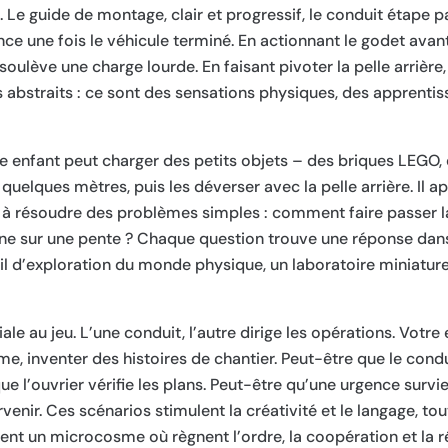
. Le guide de montage, clair et progressif, le conduit étape 
e une fois le véhicule terminé. En actionnant le godet avant
soulève une charge lourde. En faisant pivoter la pelle arrière,
ts abstraits : ce sont des sensations physiques, des apprenti
re enfant peut charger des petits objets – des briques LEGO, 
 quelques mètres, puis les déverser avec la pelle arrière. Il a
s, à résoudre des problèmes simples : comment faire passer 
e sur une pente ? Chaque question trouve une réponse dans 
il d’exploration du monde physique, un laboratoire miniature 
e au jeu. L’une conduit, l’autre dirige les opérations. Votre 
, inventer des histoires de chantier. Peut-être que le cond
e l’ouvrier vérifie les plans. Peut-être qu’une urgence survi
rvenir. Ces scénarios stimulent la créativité et le langage, tou
ent un microcosme où règnent l’ordre, la coopération et la r