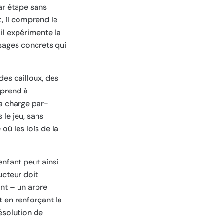
par étape sans
, il comprend le
 il expérimente la
ssages concrets qui
des cailloux, des
pprend à
la charge par-
le jeu, sans
où les lois de la
enfant peut ainsi
ucteur doit
ent – un arbre
t en renforçant la
ésolution de