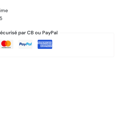
rime
/5
écurisé par CB ou PayPal