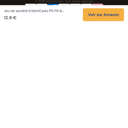
© 2026 EnfantCado. Tous droits réservés.
Jeu de société EnfantCado Pili Pili &…
Confidentialité
CGV
Cookies
Mentions légales
Voir sur Amazon
12.9 €
NOS UNIVERS PARTENAIRES
Pat Patrouille
Boutique PAW Patrol
Lilo et Stitch
Zootopie 2
Novelmore
Figurines One Piece
Hot Wheels
LEGO
KPop Demon Hunters
Auto Cadeau
Autocadeau.fr
Stylos personnalises
Acheter Chaussons
Slippers
Valise
Montres
Achats en France
ShoppingNet
AirTag
Cartouches Imprimante
Piles et batteries
Finance Auto Maison
FIFA FC 26
Index AI
SEO Hotline
Brainstorm Books
Faits Divers
Up Life
100g
Tout sur Dieu
Sacha Ramsey
Cartes de collection
Skincare & Makeup
Meilleurs outils IA
Recueil de citations
Tendances du moment
Phrases de Céline
En tant que Partenaire Amazon, je réalise un bénéfice sur les achats remplissant
les conditions applicables.