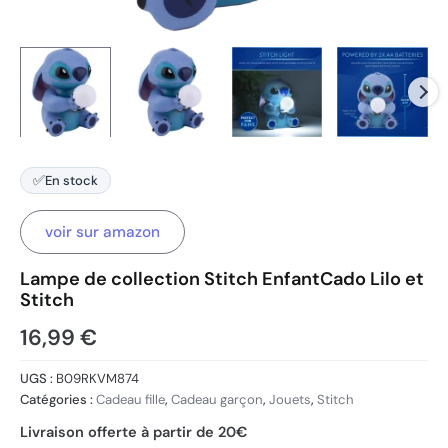
✅
En stock
voir sur amazon
Lampe de collection Stitch EnfantCado Lilo et
Stitch
16,99
€
UGS :
B09RKVM874
Catégories :
Cadeau fille
,
Cadeau garçon
,
Jouets
,
Stitch
Livraison offerte à partir de 20€