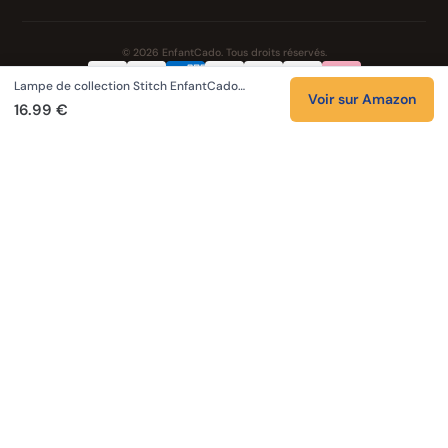
© 2026 EnfantCado. Tous droits réservés.
Lampe de collection Stitch EnfantCado…
Confidentialité
CGV
Cookies
Mentions légales
Voir sur Amazon
16.99 €
NOS UNIVERS PARTENAIRES
Pat Patrouille
Boutique PAW Patrol
Lilo et Stitch
Zootopie 2
Novelmore
Figurines One Piece
Hot Wheels
LEGO
KPop Demon Hunters
Auto Cadeau
Autocadeau.fr
Stylos personnalises
Acheter Chaussons
Slippers
Valise
Montres
Achats en France
ShoppingNet
AirTag
Cartouches Imprimante
Piles et batteries
Finance Auto Maison
FIFA FC 26
Index AI
SEO Hotline
Brainstorm Books
Faits Divers
Up Life
100g
Tout sur Dieu
Sacha Ramsey
Cartes de collection
Skincare & Makeup
Meilleurs outils IA
Recueil de citations
Tendances du moment
Phrases de Céline
En tant que Partenaire Amazon, je réalise un bénéfice sur les achats remplissant
les conditions applicables.