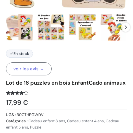
✅
En stock
voir les avis →
Lot de 16 puzzles en bois EnfantCado animaux
Noté
120
4.1
17,99
€
sur 5
basé
sur
UGS :
B0CTHPGWDV
notations
client
Catégories :
Cadeau enfant 3 ans
,
Cadeau enfant 4 ans
,
Cadeau
enfant 5 ans
,
Puzzle