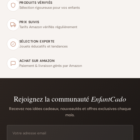
PRODUITS VÉRIFIÉS
Sélection rigoureuse pour vos enfants
PRIX SUIVIS
Tarifs Amazon vérifiés régulièrement
SÉLECTION EXPERTE
Jouets éducatifs et tendances
ACHAT SUR AMAZON
Paiement & livraison gérés par Amazon
Rejoignez la communauté
EnfantCado
Recevez nos idées cadeaux, nouveautés et offres exclusives chaque
mois.