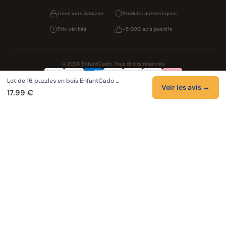
Liens vers Amazon
Produits authentiques
Prix vérifiés
+5 000 avis positifs
© 2026 EnfantCado. Tous droits réservés.
Lot de 16 puzzles en bois EnfantCado …
Confidentialité
CGV
Cookies
Mentions légales
Voir les avis →
17.99 €
NOS UNIVERS PARTENAIRES
Pat Patrouille
Boutique PAW Patrol
Lilo et Stitch
Zootopie 2
Novelmore
Figurines One Piece
Hot Wheels
LEGO
KPop Demon Hunters
Auto Cadeau
Autocadeau.fr
Stylos personnalises
Acheter Chaussons
Slippers
Valise
Montres
Achats en France
ShoppingNet
AirTag
Cartouches Imprimante
Piles et batteries
Finance Auto Maison
FIFA FC 26
Index AI
SEO Hotline
Brainstorm Books
Faits Divers
Up Life
100g
Tout sur Dieu
Sacha Ramsey
Cartes de collection
Skincare & Makeup
Meilleurs outils IA
Recueil de citations
Tendances du moment
Phrases de Céline