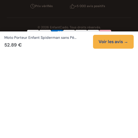
Prix vérifiés
+5 000 avis positifs
© 2026 EnfantCado. Tous droits réservés.
Moto Porteur Enfant Spiderman sans Pé…
Confidentialité
CGV
Cookies
Mentions légales
Voir les avis →
52.89 €
NOS UNIVERS PARTENAIRES
Pat Patrouille
Boutique PAW Patrol
Lilo et Stitch
Zootopie 2
Novelmore
Figurines One Piece
Hot Wheels
LEGO
KPop Demon Hunters
Auto Cadeau
Autocadeau.fr
Stylos personnalises
Acheter Chaussons
Slippers
Valise
Montres
Achats en France
ShoppingNet
AirTag
Cartouches Imprimante
Piles et batteries
Finance Auto Maison
FIFA FC 26
Index AI
SEO Hotline
Brainstorm Books
Faits Divers
Up Life
100g
Tout sur Dieu
Sacha Ramsey
Cartes de collection
Skincare & Makeup
Meilleurs outils IA
Recueil de citations
Tendances du moment
Phrases de Céline
En tant que Partenaire Amazon, je réalise un bénéfice sur les achats remplissant
les conditions applicables.