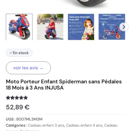
✅
En stock
voir les avis →
Moto Porteur Enfant Spiderman sans Pédales
18 Mois à 3 Ans INJUSA
Noté
2383
4.8
52,89
€
sur 5
basé sur
notations
UGS :
B007ML3M3M
client
Catégories :
Cadeau enfant 3 ans
,
Cadeau enfant 4 ans
,
Cadeau