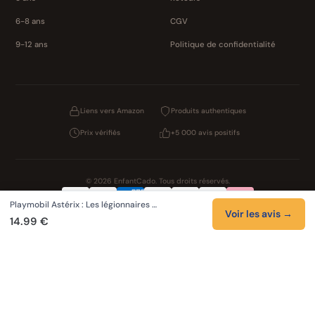
6-8 ans
CGV
9-12 ans
Politique de confidentialité
Liens vers Amazon
Produits authentiques
Prix vérifiés
+5 000 avis positifs
© 2026 EnfantCado. Tous droits réservés.
Playmobil Astérix : Les légionnaires …
Confidentialité
CGV
Cookies
Mentions légales
Voir les avis →
14.99 €
NOS UNIVERS PARTENAIRES
Pat Patrouille
Boutique PAW Patrol
Lilo et Stitch
Zootopie 2
Novelmore
Figurines One Piece
Hot Wheels
LEGO
KPop Demon Hunters
Auto Cadeau
Autocadeau.fr
Stylos personnalises
Acheter Chaussons
Slippers
Valise