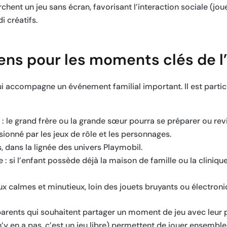
erchent un jeu sans écran, favorisant l’interaction sociale (jou
i créatifs.
sens pour les moments clés de l
 qui accompagne un événement familial important. Il est parti
: le grand frère ou la grande sœur pourra se préparer ou revi
sionné par les jeux de rôle et les personnages.
 dans la lignée des univers Playmobil.
: si l’enfant possède déjà la maison de famille ou la cliniq
ux calmes et minutieux, loin des jouets bruyants ou électroni
parents qui souhaitent partager un moment de jeu avec leur p
 n’y en a pas, c’est un jeu libre) permettent de jouer ensembl