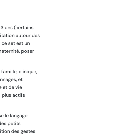
3 ans (certains
itation autour des
, ce set est un
maternité, poser
amille, clinique,
onnages, et
e et de vie
 plus actifs
se le langage
des petits
tition des gestes