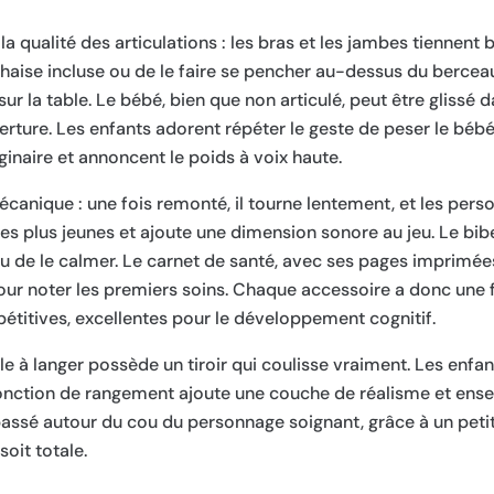
qualité des articulations : les bras et les jambes tiennent b
 chaise incluse ou de le faire se pencher au-dessus du berceau
sur la table. Le bébé, bien que non articulé, peut être glissé 
ture. Les enfants adorent répéter le geste de peser le bébé :
inaire et annoncent le poids à voix haute.
canique : une fois remonté, il tourne lentement, et les per
 plus jeunes et ajoute une dimension sonore au jeu. Le bibe
u de le calmer. Le carnet de santé, avec ses pages imprimées
pour noter les premiers soins. Chaque accessoire a donc une 
étitives, excellentes pour le développement cognitif.
le à langer possède un tiroir qui coulisse vraiment. Les enfa
 fonction de rangement ajoute une couche de réalisme et ensei
 passé autour du cou du personnage soignant, grâce à un peti
oit totale.