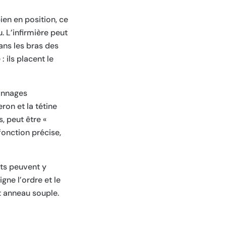
ien en position, ce
. L’infirmière peut
dans les bras des
 ils placent le
sonnages
ron et la tétine
, peut être «
fonction précise,
nts peuvent y
gne l’ordre et le
t anneau souple.