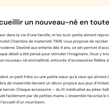
cueillir un nouveau-né en toute
r dans la vie d’une famille, et les tout-petits aiment repro
aymobil Chambre de maternité 71616 vous propose de recréer
moderne. Destiné aux enfants dès 4 ans, ce set permet d’a
aque détail a été pensé pour stimuler l’imaginaire. Vous y tr
’un nouveau-né emmailloté, entourés d’accessoires fidèles à 
ndent un petit frère ou une petite sœur qu’à ceux qui aiment 
mbre de maternité devient un décor propice aux jeux d’imitati
le bercer. Chaque accessoire – du lit médicalisé au pèse-bé
lé facilement par de petites mains. L’ensemble favorise le l
 l’accueil d’un nourrisson.