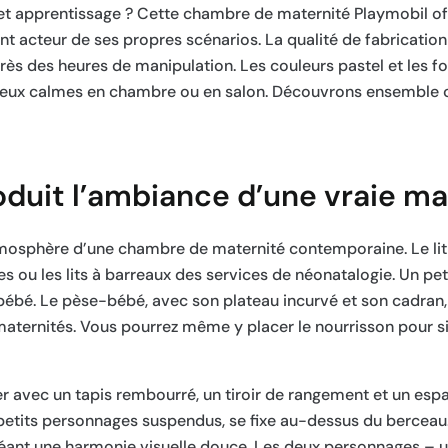
 et apprentissage ? Cette chambre de maternité Playmobil of
nt acteur de ses propres scénarios. La qualité de fabricatio
ès des heures de manipulation. Les couleurs pastel et les f
jeux calmes en chambre ou en salon. Découvrons ensemble ce
oduit l’ambiance d’une vraie ma
’atmosphère d’une chambre de maternité contemporaine. Le l
s ou les lits à barreaux des services de néonatalogie. Un pet
bébé. Le pèse-bébé, avec son plateau incurvé et son cadran,
 maternités. Vous pourrez même y placer le nourrisson pour s
 avec un tapis rembourré, un tiroir de rangement et un esp
petits personnages suspendus, se fixe au-dessus du berceau.
 créant une harmonie visuelle douce. Les deux personnages – 