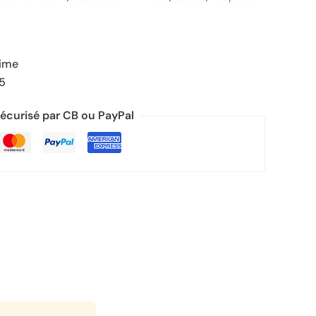
rime
/5
écurisé par CB ou PayPal