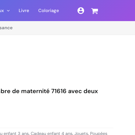
ux
Livre
Coloriage
sance
bre de maternité 71616 avec deux
u enfant 3 ans
,
Cadeau enfant 4 ans
,
Jouets
,
Poupées