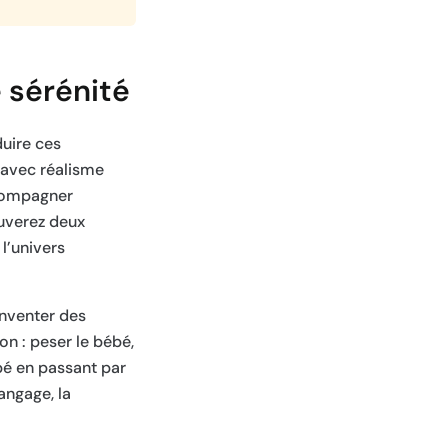
 sérénité
duire ces
 avec réalisme
ccompagner
ouverez deux
l’univers
inventer des
on : peser le bébé,
bé en passant par
angage, la