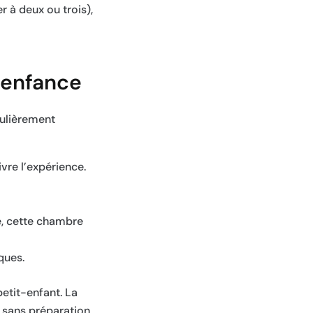
er à deux ou trois),
’enfance
culièrement
vre l’expérience.
ue, cette chambre
ques.
etit-enfant. La
e sans préparation.