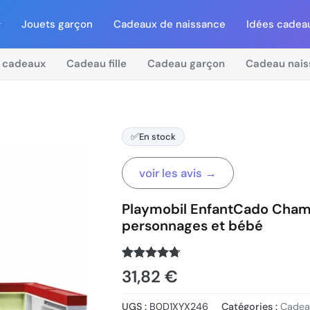
Jouets garçon
Cadeaux de naissance
Idées cadea
 cadeaux
Cadeau fille
Cadeau garçon
Cadeau nais
✅
En stock
voir les avis →
Playmobil EnfantCado Cham
personnages et bébé
Noté
1576
4.7
31,82
€
sur 5
basé sur
notations
UGS :
B0D1XYX246
Catégories :
Cadea