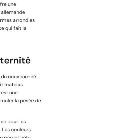
fre une
n allemande
ormes arrondies
 qui fait la
ternité
it du nouveau-né
it matelas
 est une
imuler la pesée de
ace pour les
 Les couleurs
un parent vêtu