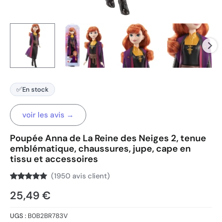
✅
En stock
voir les avis →
Poupée Anna de La Reine des Neiges 2, tenue
emblématique, chaussures, jupe, cape en
tissu et accessoires
(
1950
avis client)
Noté
1950
4.8
25,49
€
sur 5
basé sur
notations
client
UGS :
B0B2BR783V