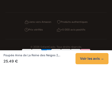
Liens vers Amazon
Produits authentiques
Prix vérifiés
+5 000 avis positifs
© 2026 EnfantCado. Tous droits réservés.
Poupée Anna de La Reine des Neiges 2,…
Confidentialité
CGV
Cookies
Mentions légales
Voir les avis →
25.49 €
NOS UNIVERS PARTENAIRES
Pat Patrouille
Boutique PAW Patrol
Lilo et Stitch
Zootopie 2
Novelmore
Figurines One Piece
Hot Wheels
LEGO
KPop Demon Hunters
Auto Cadeau
Autocadeau.fr
Stylos personnalises
Acheter Chaussons
Slippers
Valise
Montres
Achats en France
ShoppingNet
AirTag
Cartouches Imprimante
Piles et batteries
Finance Auto Maison
FIFA FC 26
Index AI
SEO Hotline
Brainstorm Books
Faits Divers
Up Life
100g
Tout sur Dieu