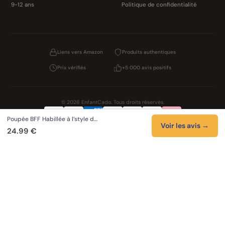
9-12 ans
Politique de confidentialité
Liens vers Amazon
Produits authentiques
Prix vérifiés
+5 000 avis positifs
© 2026 EnfantCado. Tous droits réservés.
Poupée BFF Habillée à l’style d…
Confidentialité
CGV
Cookies
Mentions légales
Voir les avis →
24.99 €
NOS UNIVERS PARTENAIRES
Pat Patrouille
Boutique PAW Patrol
Lilo et Stitch
Zootopie 2
Novelmore
Figurines One Piece
Hot Wheels
LEGO
KPop Demon Hunters
Auto Cadeau
Autocadeau.fr
Stylos personnalises
Acheter Chaussons
Slippers
Valise
Montres
Achats en France
ShoppingNet
AirTag
Cartouches Imprimante
Piles et batteries
Finance Auto Maison
FIFA FC 26
Index AI
SEO Hotline