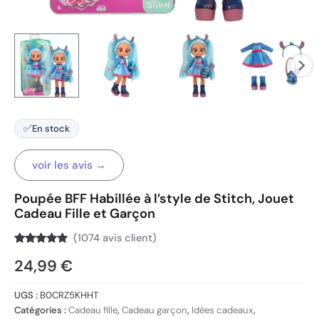
✅
En stock
voir les avis →
Poupée BFF Habillée à l’style de Stitch, Jouet
Cadeau Fille et Garçon
(
1074
avis client)
Noté
1074
4.7
24,99
€
sur 5
basé sur
notations
client
UGS :
B0CRZ5KHHT
Catégories :
Cadeau fille
,
Cadeau garçon
,
Idées cadeaux
,