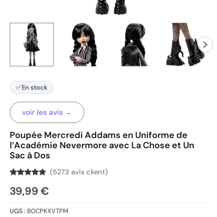
✅
En stock
voir les avis →
Poupée Mercredi Addams en Uniforme de
l’Académie Nevermore avec La Chose et Un
Sac à Dos
(
5273
avis client)
Noté
5273
4.7
39,99
€
sur 5
basé sur
notations
client
UGS :
B0CPKXVTPM