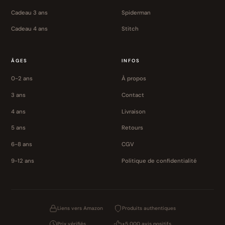
Cadeau 3 ans
Spiderman
Cadeau 4 ans
Stitch
ÂGES
INFOS
0-2 ans
À propos
3 ans
Contact
4 ans
Livraison
5 ans
Retours
6-8 ans
CGV
9-12 ans
Politique de confidentialité
Liens vers Amazon
Produits authentiques
Prix vérifiés
+5 000 avis positifs