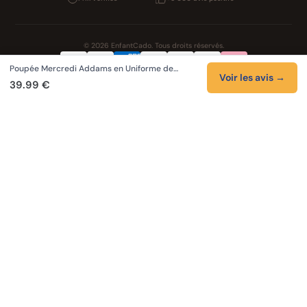
© 2026 EnfantCado. Tous droits réservés.
Poupée Mercredi Addams en Uniforme de…
Confidentialité
CGV
Cookies
Mentions légales
Voir les avis →
39.99 €
NOS UNIVERS PARTENAIRES
Pat Patrouille
Boutique PAW Patrol
Lilo et Stitch
Zootopie 2
Novelmore
Figurines One Piece
Hot Wheels
LEGO
KPop Demon Hunters
Auto Cadeau
Autocadeau.fr
Stylos personnalises
Acheter Chaussons
Slippers
Valise
Montres
Achats en France
ShoppingNet
AirTag
Cartouches Imprimante
Piles et batteries
Finance Auto Maison
FIFA FC 26
Index AI
SEO Hotline
Brainstorm Books
Faits Divers
Up Life
100g
Tout sur Dieu
Sacha Ramsey
Cartes de collection
Skincare & Makeup
Meilleurs outils IA
Recueil de citations
Tendances du moment
Phrases de Céline
En tant que Partenaire Amazon, je réalise un bénéfice sur les achats remplissant
les conditions applicables.