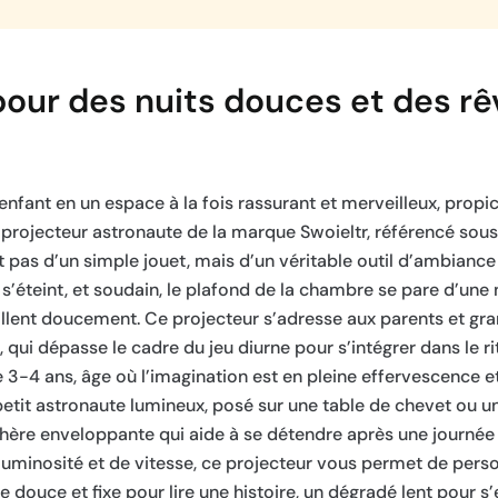
ur des nuits douces et des rê
fant en un espace à la fois rassurant et merveilleux, propi
rojecteur astronaute de la marque Swoieltr, référencé sous
t pas d’un simple jouet, mais d’un véritable outil d’ambiance 
re s’éteint, et soudain, le plafond de la chambre se pare d’un
tillent doucement. Ce projecteur s’adresse aux parents et g
 qui dépasse le cadre du jeu diurne pour s’intégrer dans le rit
 3-4 ans, âge où l’imagination est en pleine effervescence e
tit astronaute lumineux, posé sur une table de chevet ou un
hère enveloppante qui aide à se détendre après une journée 
luminosité et de vitesse, ce projecteur vous permet de perso
douce et fixe pour lire une histoire, un dégradé lent pour s