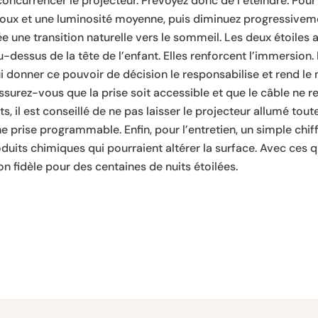
 concurrencer le projecteur. Prévoyez donc de l’éteindre. Pour 
x et une luminosité moyenne, puis diminuez progressiveme
crée une transition naturelle vers le sommeil. Les deux étoile
u-dessus de la tête de l’enfant. Elles renforcent l’immersion.
lui donner ce pouvoir de décision le responsabilise et rend l
assurez-vous que la prise soit accessible et que le câble ne 
 il est conseillé de ne pas laisser le projecteur allumé toute 
une prise programmable. Enfin, pour l’entretien, un simple chi
roduits chimiques qui pourraient altérer la surface. Avec ces 
 fidèle pour des centaines de nuits étoilées.