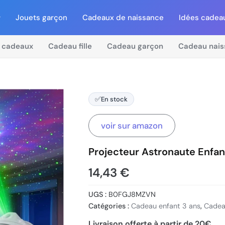
Jouets garçon
Cadeaux de naissance
Idées cadea
 cadeaux
Cadeau fille
Cadeau garçon
Cadeau nais
✅
En stock
voir sur amazon
Projecteur Astronaute Enf
14,43
€
UGS :
B0FGJ8MZVN
Catégories :
Cadeau enfant 3 ans
,
Cadea
Livraison offerte à partir de 20€