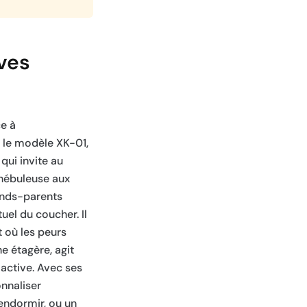
ves
ce à
 le modèle XK-01,
qui invite au
e nébuleuse aux
rands-parents
uel du coucher. Il
t où les peurs
e étagère, agit
active. Avec ses
nnaliser
’endormir, ou un