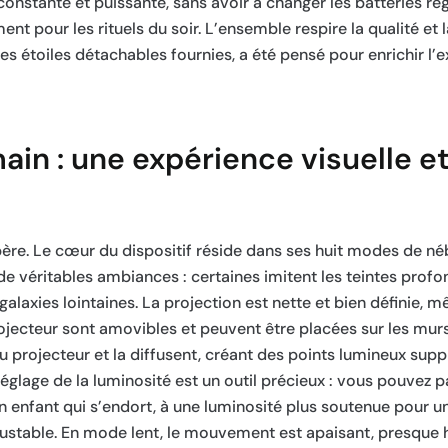
constante et puissante, sans avoir à changer les batteries ré
 pour les rituels du soir. L’ensemble respire la qualité et la
es étoiles détachables fournies, a été pensé pour enrichir l’
ain : une expérience visuelle e
père. Le cœur du dispositif réside dans ses huit modes de néb
de véritables ambiances : certaines imitent les teintes profo
galaxies lointaines. La projection est nette et bien définie, 
rojecteur sont amovibles et peuvent être placées sur les mur
du projecteur et la diffusent, créant des points lumineux sup
e réglage de la luminosité est un outil précieux : vous pouvez 
un enfant qui s’endort, à une luminosité plus soutenue pour un
justable. En mode lent, le mouvement est apaisant, presque 