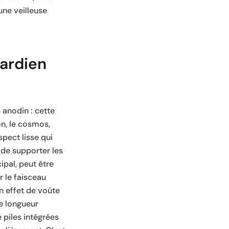
une veilleuse
gardien
 anodin : cette
on, le cosmos,
pect lisse qui
e de supporter les
ipal, peut être
r le faisceau
n effet de voûte
ne longueur
 piles intégrées