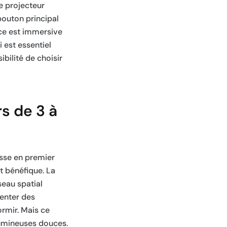
e projecteur
 bouton principal
nce est immersive
 est essentiel
bilité de choisir
s de 3 à
resse en premier
t bénéfique. La
seau spatial
venter des
ormir. Mais ce
lumineuses douces.