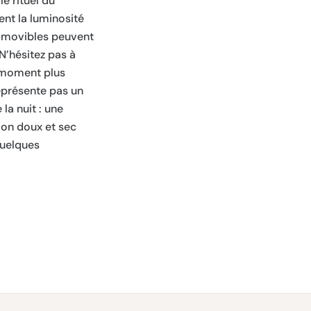
le rituel du
nt la luminosité
s amovibles peuvent
 N’hésitez pas à
e moment plus
représente pas un
la nuit : une
ffon doux et sec
quelques