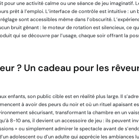
it pour une activité calme ou une séance de jeu imaginatif. L
ours prêt à l’emploi. L’interface de contrôle est intuitive : un
 réglage sont accessibles même dans l’obscurité. L’expérie
un bruit gênant : le moteur de rotation est silencieux, ce qui
it qui se découvre par l’usage, chaque soir offrant la possi
eur ? Un cadeau pour les rêveur
ux enfants, son public cible est en réalité plus large. Il s’ad
mmencent à avoir des peurs du noir et où un rituel apaisant es
nvironnement sécurisant, transformant la chambre en un vais
u’à 8-10 ans, il devient un accessoire de jeu : ils peuvent in
missions » ou simplement admirer le spectacle avant de s’end
d’un adolescent ou d’un adulte qui apprécie les ambiances 