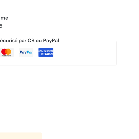
rime
/5
écurisé par CB ou PayPal