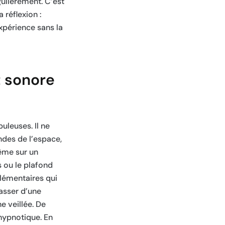
gulièrement. C’est
 réflexion :
expérience sans la
t sonore
uleuses. Il ne
ndes de l’espace,
même sur un
s ou le plafond
plémentaires qui
passer d’une
e veillée. De
hypnotique. En