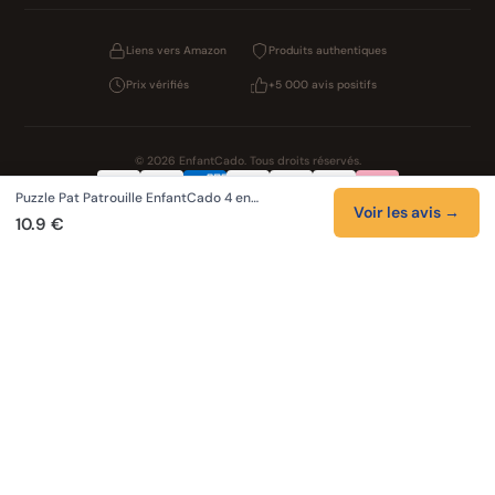
Liens vers Amazon
Produits authentiques
Prix vérifiés
+5 000 avis positifs
© 2026 EnfantCado. Tous droits réservés.
Puzzle Pat Patrouille EnfantCado 4 en…
Confidentialité
CGV
Cookies
Mentions légales
Voir les avis →
10.9 €
NOS UNIVERS PARTENAIRES
Pat Patrouille
Boutique PAW Patrol
Lilo et Stitch
Zootopie 2
Novelmore
Figurines One Piece
Hot Wheels
LEGO
KPop Demon Hunters
Auto Cadeau
Autocadeau.fr
Stylos personnalises
Acheter Chaussons
Slippers
Valise
Montres
Achats en France
ShoppingNet
AirTag
Cartouches Imprimante
Piles et batteries
Finance Auto Maison
FIFA FC 26
Index AI
SEO Hotline
Brainstorm Books
Faits Divers
Up Life
100g
Tout sur Dieu
Sacha Ramsey
Cartes de collection
Skincare & Makeup
Meilleurs outils IA
Recueil de citations
Tendances du moment
Phrases de Céline