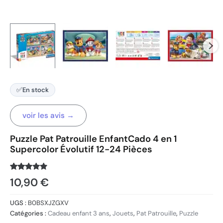
✅
En stock
voir les avis →
Puzzle Pat Patrouille EnfantCado 4 en 1
Supercolor Évolutif 12-24 Pièces
Noté
1545
4.7
10,90
€
sur 5
basé sur
notations
UGS :
B0BSXJZGXV
client
Catégories :
Cadeau enfant 3 ans
,
Jouets
,
Pat Patrouille
,
Puzzle