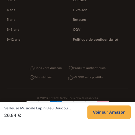
3 ans
Contact
4 ans
Livraison
5 ans
Retours
6-8 ans
CGV
9-12 ans
Politique de confidentialité
Liens vers Amazon
Produits authentiques
Prix vérifiés
+5 000 avis positifs
© 2026 EnfantCado. Tous droits réservés.
Veilleuse Musicale Lapin Bleu Doudou …
Confidentialité
CGV
Cookies
Mentions légales
Voir sur Amazon
26.84 €
NOS UNIVERS PARTENAIRES