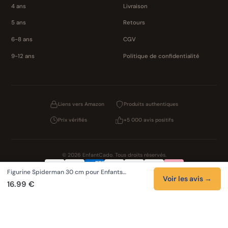
4 ans
Livraison
5 ans
Retours
6-8 ans
CGV
9-12 ans
Politique de confidentialité
Liens vers Amazon
Produits authentiques
Prix vérifiés
+5 000 avis positifs
© 2026 EnfantCado. Tous droits réservés.
Figurine Spiderman 30 cm pour Enfants…
Confidentialité
CGV
Cookies
Mentions légales
Voir les avis →
16.99 €
NOS UNIVERS PARTENAIRES
Pat Patrouille
Boutique PAW Patrol
Lilo et Stitch
Zootopie 2
Novelmore