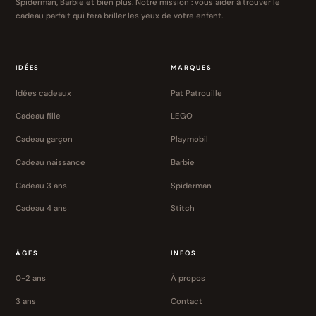
Spiderman, Barbie et bien plus. Notre mission : vous aider à trouver le
cadeau parfait qui fera briller les yeux de votre enfant.
IDÉES
MARQUES
Idées cadeaux
Pat Patrouille
Cadeau fille
LEGO
Cadeau garçon
Playmobil
Cadeau naissance
Barbie
Cadeau 3 ans
Spiderman
Cadeau 4 ans
Stitch
ÂGES
INFOS
0-2 ans
À propos
3 ans
Contact