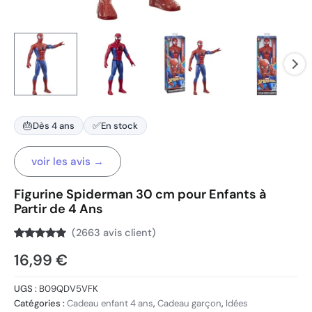
🎂
✅
Dès 4 ans
En stock
voir les avis →
Figurine Spiderman 30 cm pour Enfants à
Partir de 4 Ans
(
2663
avis client)
Noté
2663
4.7
16,99
€
sur 5
basé sur
notations
client
UGS :
B09QDV5VFK
Catégories :
Cadeau enfant 4 ans
,
Cadeau garçon
,
Idées