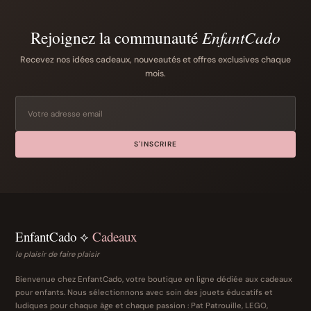
Rejoignez la communauté
EnfantCado
Recevez nos idées cadeaux, nouveautés et offres exclusives chaque
mois.
S'INSCRIRE
EnfantCado ⟡
Cadeaux
le plaisir de faire plaisir
Bienvenue chez EnfantCado, votre boutique en ligne dédiée aux cadeaux
pour enfants. Nous sélectionnons avec soin des jouets éducatifs et
ludiques pour chaque âge et chaque passion : Pat Patrouille, LEGO,