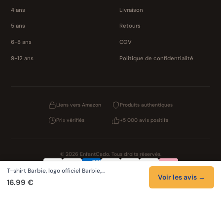
4 ans
Livraison
5 ans
Retours
6-8 ans
CGV
9-12 ans
Politique de confidentialité
Liens vers Amazon
Produits authentiques
Prix vérifiés
+5 000 avis positifs
© 2026 EnfantCado. Tous droits réservés.
T-shirt Barbie, logo officiel Barbie,…
Confidentialité
CGV
Cookies
Mentions légales
Voir les avis →
16.99 €
NOS UNIVERS PARTENAIRES
Pat Patrouille
Boutique PAW Patrol
Lilo et Stitch
Zootopie 2
Novelmore