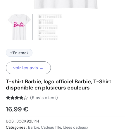
✅
En stock
voir les avis →
T-shirt Barbie, logo officiel Barbie, T-Shirt
disponible en plusieurs couleurs
(
5
avis client)
Noté
5
3.7
16,99
€
sur 5
basé
sur
notations
UGS :
B0GK92L144
client
Catégories :
Barbie
,
Cadeau fille
,
Idées cadeaux