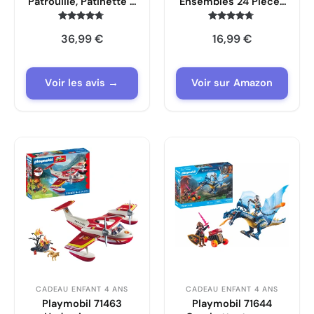
Patrouille, Patinette 3
Ensembles 24 Pièces
Roues Smoby,
Animaux
Trottinette Enfant,
Écosystèmes
Note
Note
36,99
€
16,99
€
4.6
4.6
Roues Silencieuses
EnfantCado GE0126
sur 5
sur 5
Voir les avis →
Voir sur Amazon
CADEAU ENFANT 4 ANS
CADEAU ENFANT 4 ANS
Playmobil 71463
Playmobil 71644