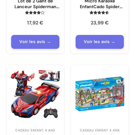
Lot de 2 Gant de
Micro Karaoké
Lanceur Spiderman
EnfantCado Spider
avec Masque et
avec 2 Micros
Autocollants
Bluetooth
Note
Note
17,92
€
23,99
€
3.9
4.4
sur 5
sur 5
Voir les avis →
Voir les avis →
CADEAU ENFANT 4 ANS
CADEAU ENFANT 4 ANS