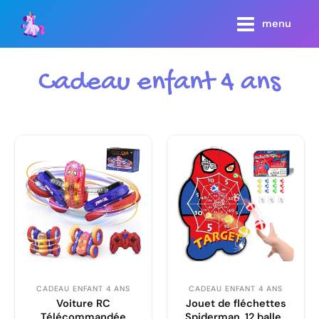
Aller
main
menu
au
menu
contenu
Cadeau enfant 4 ans
CADEAU ENFANT 4 ANS
CADEAU ENFANT 4 ANS
Voiture RC
Jouet de fléchettes
Télécommandée
Spiderman, 12 balles