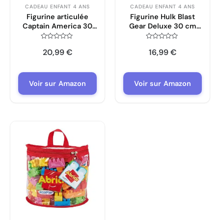
CADEAU ENFANT 4 ANS
CADEAU ENFANT 4 ANS
Figurine articulée
Figurine Hulk Blast
Captain America 30
Gear Deluxe 30 cm
cm EnfantCado Titan
EnfantCado Marvel
Hero Series
Avengers
Note
Note
20,99
€
16,99
€
0
0
sur
sur
5
5
Voir sur Amazon
Voir sur Amazon