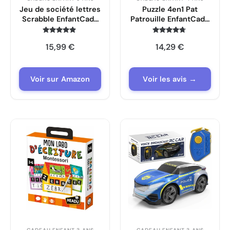
Jeu de société lettres
Puzzle 4en1 Pat
Scrabble EnfantCado
Patrouille EnfantCado
Joozmui
35 à 70 Pièces
Note
Note
15,99
€
14,29
€
4.7
4.6
sur 5
sur 5
Voir sur Amazon
Voir les avis →