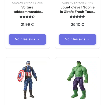
CADEAU ENFANT 3 ANS
CADEAU ENFANT 3 ANS
Voiture
Jouet d’éveil Sophie
télécommandée
la Girafe Fresh Touch
EnfantCado 4WD 360°
7 animaux flottants
Monster Truck 2.4GHz
Note
Note
21,99
€
25,10
€
4.2
5
sur 5
sur 5
Voir les avis →
Voir les avis →