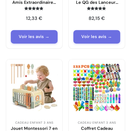
Amis Extraordinaires,
Le QG des Lanceurs
Figurine Spidey avec
de Toile de l’Équipe
Moto
Spidey EnfantCado
Note
Note
12,33
€
82,15
€
4.7
4.8
10794
sur 5
sur 5
Voir les avis →
Voir les avis →
CADEAU ENFANT 3 ANS
CADEAU ENFANT 3 ANS
Jouet Montessori 7 en
Coffret Cadeau