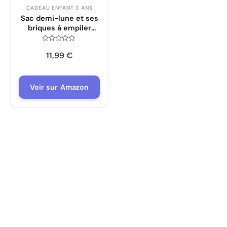
CADEAU ENFANT 3 ANS
Sac demi-lune et ses
briques à empiler
Abrick EnfantCado
100 pièces
Note
11,99
€
0
sur
5
Voir sur Amazon