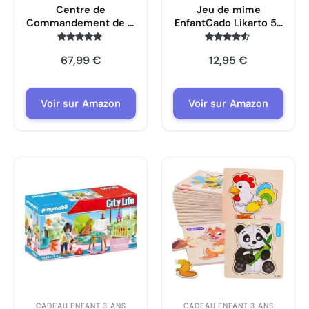
Centre de
Jeu de mime
Commandement de la
EnfantCado Likarto 55
Police Playmobil
cartes dès 4 ans
Action Heroes avec
Note
Note
67,99
€
12,95
€
4.7
4.4
Figurines et
sur 5
sur 5
Accessoires
Voir sur Amazon
Voir sur Amazon
CADEAU ENFANT 3 ANS
CADEAU ENFANT 3 ANS