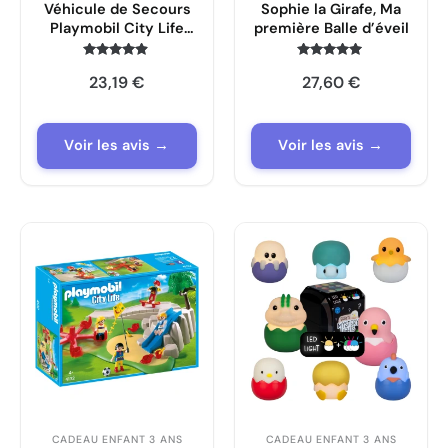
Véhicule de Secours
Sophie la Girafe, Ma
Playmobil City Life
première Balle d’éveil
avec Deux
Secouristes
Note
Note
23,19
€
27,60
€
4.7
4.8
sur 5
sur 5
Voir les avis →
Voir les avis →
CADEAU ENFANT 3 ANS
CADEAU ENFANT 3 ANS