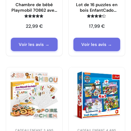
Chambre de bébé
Lot de 16 puzzles en
Playmobil 70862 avec
bois EnfantCado
poupée et
animaux
accessoires
Note
Note
22,99
€
17,99
€
4.7
4.1
sur 5
sur 5
Voir les avis →
Voir les avis →
CADEAU ENFANT 3 ANS
CADEAU ENFANT 4 ANS