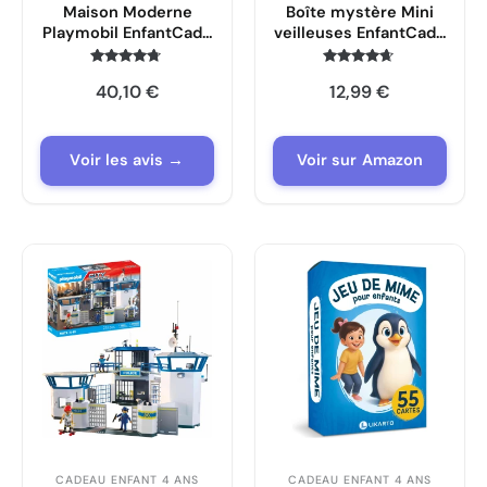
Maison Moderne
Boîte mystère Mini
Playmobil EnfantCado
veilleuses EnfantCado
Superset Aire de Jeux
EGGY’S Mystery
Lights
Note
Note
40,10
€
12,99
€
4.6
4.5
sur 5
sur 5
Voir les avis →
Voir sur Amazon
CADEAU ENFANT 4 ANS
CADEAU ENFANT 4 ANS