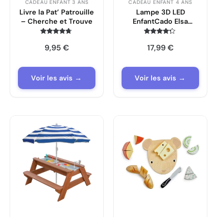
CADEAU ENFANT 3 ANS
CADEAU ENFANT 4 ANS
Livre la Pat’ Patrouille
Lampe 3D LED
– Cherche et Trouve
EnfantCado Elsa
Princesse Veilleuse 16
Couleurs
Note
Note
9,95
€
17,99
€
4.6
4.1
sur 5
sur 5
Voir les avis →
Voir les avis →