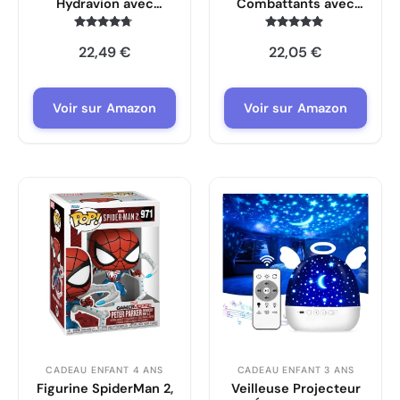
Hydravion avec
Combattants avec
Pompier Action
Dragons et Canon
Heroes
EnfantCado
Note
Note
22,49
€
22,05
€
4.6
4.7
Novelmore
sur 5
sur 5
Voir sur Amazon
Voir sur Amazon
CADEAU ENFANT 4 ANS
CADEAU ENFANT 3 ANS
Figurine SpiderMan 2,
Veilleuse Projecteur