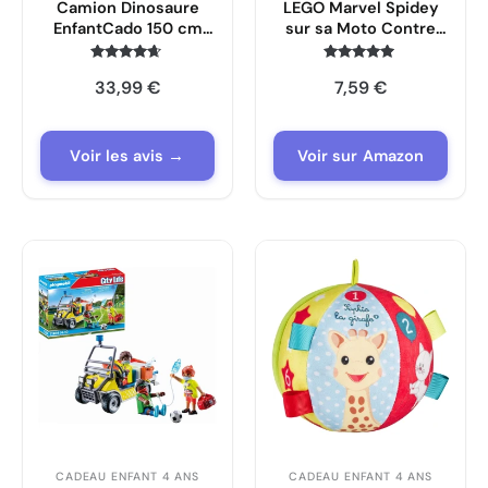
Camion Dinosaure
LEGO Marvel Spidey
EnfantCado 150 cm
sur sa Moto Contre
avec 6 Mini Voitures
Rhino – Jouet Super-
Héros avec Moto & 2
Note
Note
33,99
€
7,59
€
4.5
4.8
Minifigurines
sur 5
sur 5
EnfantCado 11206
Voir les avis →
Voir sur Amazon
CADEAU ENFANT 4 ANS
CADEAU ENFANT 4 ANS