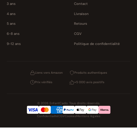
3 ans
Contact
4 ans
Livraison
5 ans
Retours
6-8 ans
CGV
9-12 ans
Politique de confidentialité
Liens vers Amazon
Produits authentiques
Prix vérifiés
+5 000 avis positifs
© 2026 EnfantCado. Tous droits réservés.
Confidentialité
CGV
Cookies
Mentions légales
NOS UNIVERS PARTENAIRES