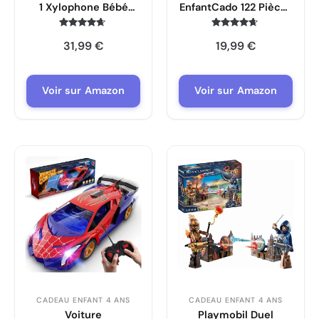
1 Xylophone Bébé
EnfantCado 122 Pièces
Vanplay
Assortiment Jouets
Gadgets
Note
Note
31,99
€
19,99
€
4.5
4.5
sur 5
sur 5
Voir sur Amazon
Voir sur Amazon
CADEAU ENFANT 4 ANS
CADEAU ENFANT 4 ANS
Voiture
Playmobil Duel