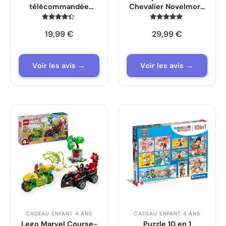
télécommandée
Chevalier Novelmore
EnfantCado araignée
et Burnham Raider
lumineuse drift 1/18
avec 2 Personnages
Note
Note
19,99
€
29,99
€
4.2
4.7
et des Accessoires de
sur 5
sur 5
la série
Voir les avis →
Voir les avis →
CADEAU ENFANT 4 ANS
CADEAU ENFANT 4 ANS
Lego Marvel Course-
Puzzle 10 en 1