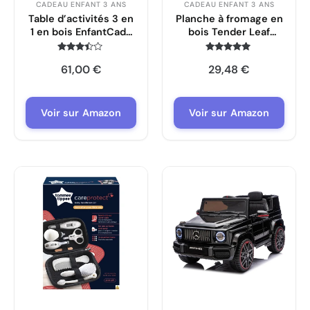
CADEAU ENFANT 3 ANS
CADEAU ENFANT 3 ANS
Table d’activités 3 en
Planche à fromage en
1 en bois EnfantCado
bois Tender Leaf
convertible avec
EnfantCado avec
parapluie
accessoires
Note
Note
61,00
€
29,48
€
3.3
4.9
sur 5
sur 5
Voir sur Amazon
Voir sur Amazon