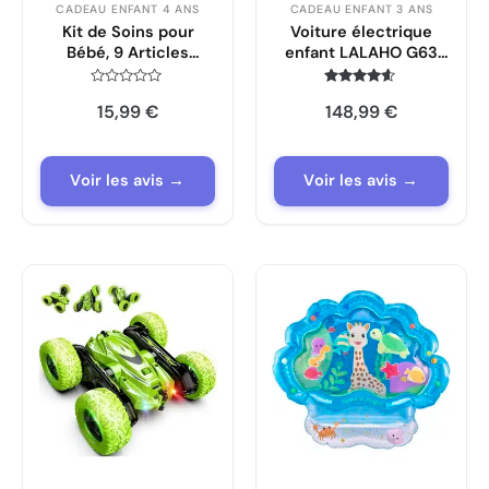
CADEAU ENFANT 4 ANS
CADEAU ENFANT 3 ANS
Kit de Soins pour
Voiture électrique
Bébé, 9 Articles
enfant LALAHO G63
Essentiels pour
avec télécommande
Prendre Soin d’un
2.4G, 2 portes, MP3
Note
Note
15,99
€
148,99
€
0
4.4
Nouveau-Né
(Noir)
sur
sur 5
5
Voir les avis →
Voir les avis →