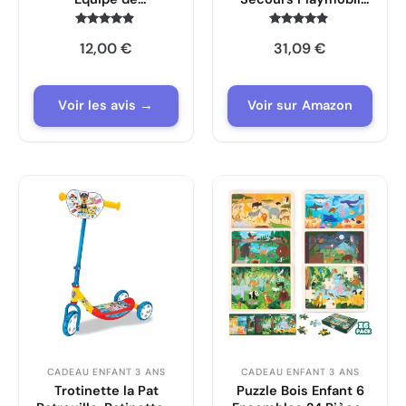
secouristes, Les
City Life –
Secours, Quatre
Intervention en Haute
Note
Note
12,00
€
31,09
€
4.7
4.7
Personnages
Montagne
sur 5
sur 5
Voir les avis →
Voir sur Amazon
CADEAU ENFANT 3 ANS
CADEAU ENFANT 3 ANS
Trotinette la Pat
Puzzle Bois Enfant 6