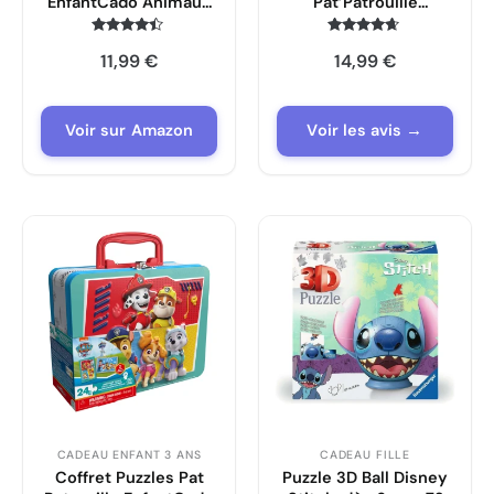
EnfantCado Animaux
Pat’Patrouille
Marins Montessori
EnfantCado 18 à 60
Pièces
Note
Note
11,99
€
14,99
€
4.3
4.5
sur 5
sur 5
Voir sur Amazon
Voir les avis →
CADEAU ENFANT 3 ANS
CADEAU FILLE
Coffret Puzzles Pat
Puzzle 3D Ball Disney