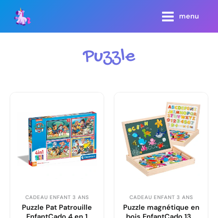
Aller
main
menu
au
menu
contenu
Puzzle
CADEAU ENFANT 3 ANS
CADEAU ENFANT 3 ANS
Puzzle Pat Patrouille
Puzzle magnétique en
EnfantCado 4 en 1
bois EnfantCado 130