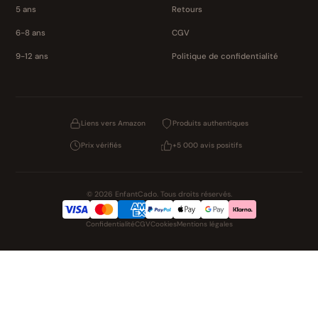
5 ans
Retours
6-8 ans
CGV
9-12 ans
Politique de confidentialité
Liens vers Amazon
Produits authentiques
Prix vérifiés
+5 000 avis positifs
© 2026 EnfantCado. Tous droits réservés.
Confidentialité
CGV
Cookies
Mentions légales
NOS UNIVERS PARTENAIRES
Pat Patrouille
Boutique PAW Patrol
Lilo et Stitch
Zootopie 2
Novelmore
Figurines One Piece
Hot Wheels
LEGO
KPop Demon Hunters
Auto Cadeau