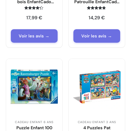
bois EnfantCado
Patrouille EnfantCado
animaux
35 à 70 Pièces
Note
Note
17,99
€
14,29
€
4.1
4.6
sur 5
sur 5
Voir les avis →
Voir les avis →
CADEAU ENFANT 6 ANS
CADEAU ENFANT 3 ANS
Puzzle Enfant 100
4 Puzzles Pat