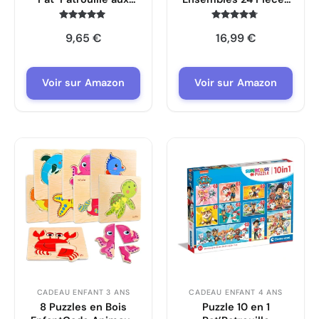
Motos 100 Pièces
Animaux
Écosystèmes
Note
Note
9,65
€
16,99
€
4.8
4.6
EnfantCado GE0126
sur 5
sur 5
Voir sur Amazon
Voir sur Amazon
CADEAU ENFANT 3 ANS
CADEAU ENFANT 4 ANS
8 Puzzles en Bois
Puzzle 10 en 1