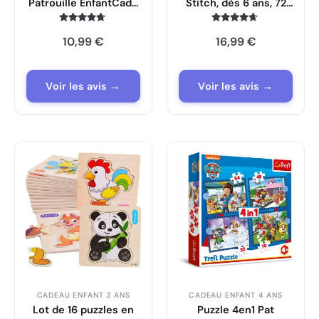
Patrouille EnfantCado
Stitch, dès 6 ans, 72
2 Puzzles
pièces numérotées à
Lenticulaires 24
assembler
Note
Note
10,99
€
16,99
€
4.6
4.5
Pièces
sur 5
sur 5
Voir les avis →
Voir les avis →
CADEAU ENFANT 3 ANS
CADEAU ENFANT 4 ANS
Lot de 16 puzzles en
Puzzle 4en1 Pat