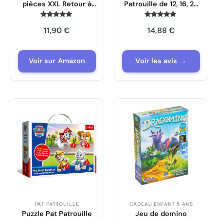
pièces XXL Retour à
Patrouille de 12, 16, 20
Zootopie
et 24 Pièces, Jeu de
Ravensburger
Patience et de
Note
Note
11,90
€
14,88
€
4.8
4.7
Réflexion
sur 5
sur 5
Voir sur Amazon
Voir les avis →
PAT PATROUILLE
CADEAU ENFANT 5 ANS
Puzzle Pat Patrouille
Jeu de domino